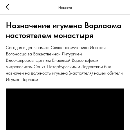
Новости
Назначение игумена Варлаама
настоятелем монастыря
Сегодня в день памяти Священномученика Игнатия
Богоносца за Божественной Литургией
Высокопреосвященным Владыкой Варсонофием
митрополитом Санкт-Петербургским и Ладожским был
назначен на должность игумена (настоятеля) нашей обители
Игумен Варлаам.